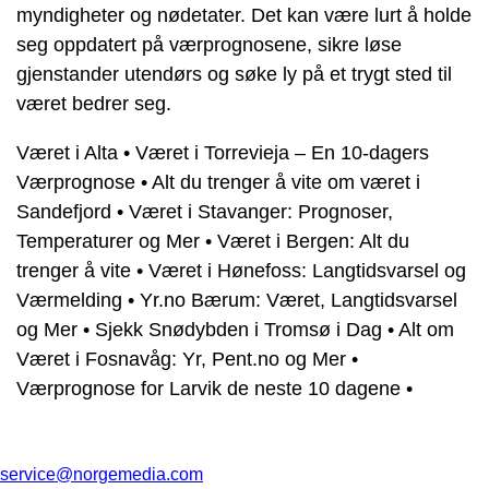
myndigheter og nødetater. Det kan være lurt å holde
seg oppdatert på værprognosene, sikre løse
gjenstander utendørs og søke ly på et trygt sted til
været bedrer seg.
Været i Alta
•
Været i Torrevieja – En 10-dagers
Værprognose
•
Alt du trenger å vite om været i
Sandefjord
•
Været i Stavanger: Prognoser,
Temperaturer og Mer
•
Været i Bergen: Alt du
trenger å vite
•
Været i Hønefoss: Langtidsvarsel og
Værmelding
•
Yr.no Bærum: Været, Langtidsvarsel
og Mer
•
Sjekk Snødybden i Tromsø i Dag
•
Alt om
Været i Fosnavåg: Yr, Pent.no og Mer
•
Værprognose for Larvik de neste 10 dagene
•
service@norgemedia.com