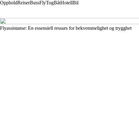
Opphold
Reiser
Buss
Fly
Tog
Båt
Hotell
Bil
Flyassistanse: En essensiell ressurs for bekvemmelighet og trygghet