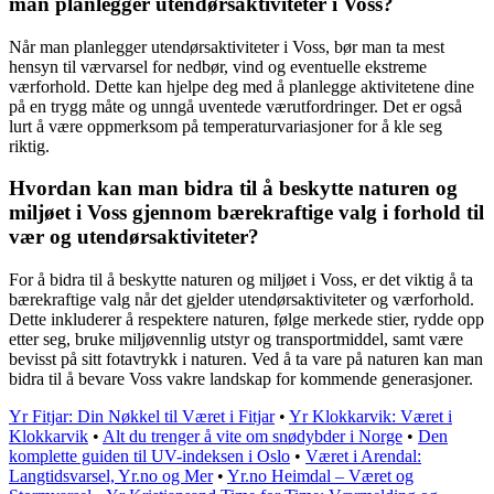
man planlegger utendørsaktiviteter i Voss?
Når man planlegger utendørsaktiviteter i Voss, bør man ta mest
hensyn til værvarsel for nedbør, vind og eventuelle ekstreme
værforhold. Dette kan hjelpe deg med å planlegge aktivitetene dine
på en trygg måte og unngå uventede værutfordringer. Det er også
lurt å være oppmerksom på temperaturvariasjoner for å kle seg
riktig.
Hvordan kan man bidra til å beskytte naturen og
miljøet i Voss gjennom bærekraftige valg i forhold til
vær og utendørsaktiviteter?
For å bidra til å beskytte naturen og miljøet i Voss, er det viktig å ta
bærekraftige valg når det gjelder utendørsaktiviteter og værforhold.
Dette inkluderer å respektere naturen, følge merkede stier, rydde opp
etter seg, bruke miljøvennlig utstyr og transportmiddel, samt være
bevisst på sitt fotavtrykk i naturen. Ved å ta vare på naturen kan man
bidra til å bevare Voss vakre landskap for kommende generasjoner.
Yr Fitjar: Din Nøkkel til Været i Fitjar
•
Yr Klokkarvik: Været i
Klokkarvik
•
Alt du trenger å vite om snødybder i Norge
•
Den
komplette guiden til UV-indeksen i Oslo
•
Været i Arendal:
Langtidsvarsel, Yr.no og Mer
•
Yr.no Heimdal – Været og