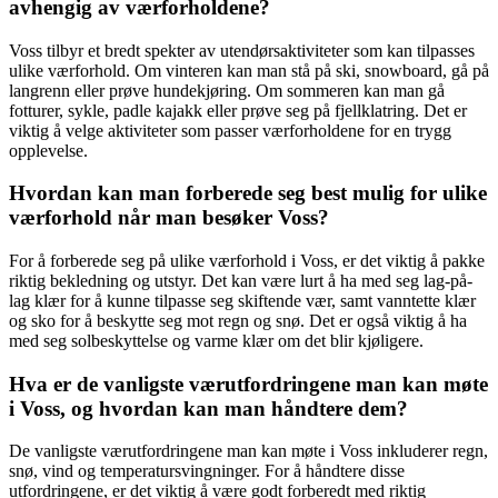
avhengig av værforholdene?
Voss tilbyr et bredt spekter av utendørsaktiviteter som kan tilpasses
ulike værforhold. Om vinteren kan man stå på ski, snowboard, gå på
langrenn eller prøve hundekjøring. Om sommeren kan man gå
fotturer, sykle, padle kajakk eller prøve seg på fjellklatring. Det er
viktig å velge aktiviteter som passer værforholdene for en trygg
opplevelse.
Hvordan kan man forberede seg best mulig for ulike
værforhold når man besøker Voss?
For å forberede seg på ulike værforhold i Voss, er det viktig å pakke
riktig bekledning og utstyr. Det kan være lurt å ha med seg lag-på-
lag klær for å kunne tilpasse seg skiftende vær, samt vanntette klær
og sko for å beskytte seg mot regn og snø. Det er også viktig å ha
med seg solbeskyttelse og varme klær om det blir kjøligere.
Hva er de vanligste værutfordringene man kan møte
i Voss, og hvordan kan man håndtere dem?
De vanligste værutfordringene man kan møte i Voss inkluderer regn,
snø, vind og temperatursvingninger. For å håndtere disse
utfordringene, er det viktig å være godt forberedt med riktig