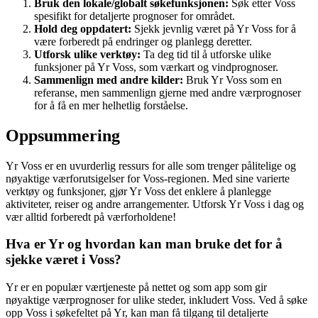
Bruk den lokale/globalt søkefunksjonen:
Søk etter Voss
spesifikt for detaljerte prognoser for området.
Hold deg oppdatert:
Sjekk jevnlig været på Yr Voss for å
være forberedt på endringer og planlegg deretter.
Utforsk ulike verktøy:
Ta deg tid til å utforske ulike
funksjoner på Yr Voss, som værkart og vindprognoser.
Sammenlign med andre kilder:
Bruk Yr Voss som en
referanse, men sammenlign gjerne med andre værprognoser
for å få en mer helhetlig forståelse.
Oppsummering
Yr Voss er en uvurderlig ressurs for alle som trenger pålitelige og
nøyaktige værforutsigelser for Voss-regionen. Med sine varierte
verktøy og funksjoner, gjør Yr Voss det enklere å planlegge
aktiviteter, reiser og andre arrangementer. Utforsk Yr Voss i dag og
vær alltid forberedt på værforholdene!
Hva er Yr og hvordan kan man bruke det for å
sjekke været i Voss?
Yr er en populær værtjeneste på nettet og som app som gir
nøyaktige værprognoser for ulike steder, inkludert Voss. Ved å søke
opp Voss i søkefeltet på Yr, kan man få tilgang til detaljerte