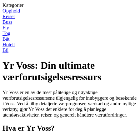
Kategorier
Opphold
Reiser
Buss
Fly
Tog
Båt
Hotell
Bil
Yr Voss: Din ultimate
værforutsigelsesressurs
Yr Voss er en av de mest pålitelige og nøyaktige
værforutsigelsesressursene tilgjengelig for innbyggere og besøkende
i Voss. Ved å tilby detaljerte værprognoser, værkart og andre nyttige
verktøy, gjør Yr Voss det enklere for deg å planlegge
utendørsaktiviteter, reiser, og generelt håndtere værutfordringer.
Hva er Yr Voss?