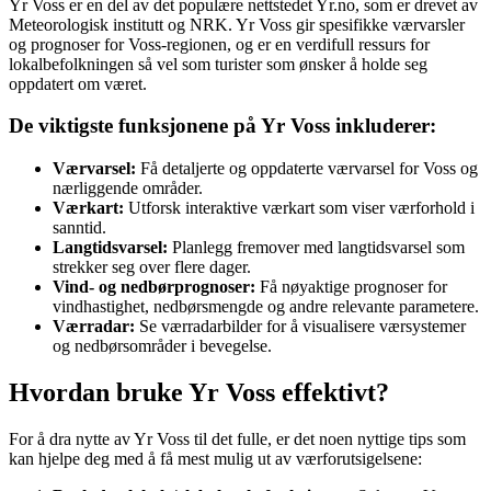
Yr Voss er en del av det populære nettstedet Yr.no, som er drevet av
Meteorologisk institutt og NRK. Yr Voss gir spesifikke værvarsler
og prognoser for Voss-regionen, og er en verdifull ressurs for
lokalbefolkningen så vel som turister som ønsker å holde seg
oppdatert om været.
De viktigste funksjonene på Yr Voss inkluderer:
Værvarsel:
Få detaljerte og oppdaterte værvarsel for Voss og
nærliggende områder.
Værkart:
Utforsk interaktive værkart som viser værforhold i
sanntid.
Langtidsvarsel:
Planlegg fremover med langtidsvarsel som
strekker seg over flere dager.
Vind- og nedbørprognoser:
Få nøyaktige prognoser for
vindhastighet, nedbørsmengde og andre relevante parametere.
Værradar:
Se værradarbilder for å visualisere værsystemer
og nedbørsområder i bevegelse.
Hvordan bruke Yr Voss effektivt?
For å dra nytte av Yr Voss til det fulle, er det noen nyttige tips som
kan hjelpe deg med å få mest mulig ut av værforutsigelsene: