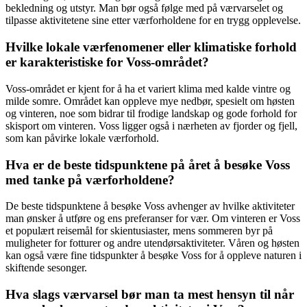
bekledning og utstyr. Man bør også følge med på værvarselet og
tilpasse aktivitetene sine etter værforholdene for en trygg opplevelse.
Hvilke lokale værfenomener eller klimatiske forhold
er karakteristiske for Voss-området?
Voss-området er kjent for å ha et variert klima med kalde vintre og
milde somre. Området kan oppleve mye nedbør, spesielt om høsten
og vinteren, noe som bidrar til frodige landskap og gode forhold for
skisport om vinteren. Voss ligger også i nærheten av fjorder og fjell,
som kan påvirke lokale værforhold.
Hva er de beste tidspunktene på året å besøke Voss
med tanke på værforholdene?
De beste tidspunktene å besøke Voss avhenger av hvilke aktiviteter
man ønsker å utføre og ens preferanser for vær. Om vinteren er Voss
et populært reisemål for skientusiaster, mens sommeren byr på
muligheter for fotturer og andre utendørsaktiviteter. Våren og høsten
kan også være fine tidspunkter å besøke Voss for å oppleve naturen i
skiftende sesonger.
Hva slags værvarsel bør man ta mest hensyn til når