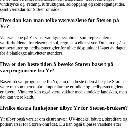
vindstyrke og -retning, luftfuktighet, soloppgang og solnedgangstider,
samt værradar for Støren-området.
Hvordan kan man tolke værvarslene for Støren på
Yr?
Værvarslene på Yr viser vanligvis symboler som representerer
værforholdene, for eksempel sol, regn, snø eller skyer. Du kan også se
temperaturer og nedbørsmengder for ulike tidspunkter i løpet av dagen
for å planlegge aktiviteter utendørs.
Hva er den beste tiden å besøke Støren basert på
værprognosene fra Yr?
Basert på værprognosene fra Yr, kan den beste tiden å besøke Støren
være om sommeren når temperaturene er milde og nedbørsmengdene
er lavere. Vinteren kan også være vakker med snødekte landskap, men
det kan være kaldt.
Hvilke ekstra funksjoner tilbyr Yr for Støren-brukere?
Yr tilbyr også varsler om ekstremvær, UV-indeks, båtvær, skredfare og
pollenvarsel for Støren-området. Du kan også tilpasse varslene etter