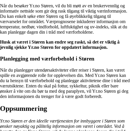
Når du besøker Yr.no Støren, vil du bli møtt av en brukervennlig og
informativ nettside som gir deg rask tilgang til viktig værinformasjon.
Du kan enkelt søke etter Støren og få øyeblikkelig tilgang til
værvarselet for området. Værprognosene inkluderer informasjon om
temperatur, nedbør, vindforhold, luftfuktighet og uv-indeks, slik at du
kan planlegge dagen din i tråd med værforholdene.
Husk at været i Støren kan endre seg raskt, så det er viktig å
jevnlig sjekke Yr.no Støren for oppdatert informasjon.
Planlegging med værforbehold i Støren
Når du planlegger utendørsaktiviteter eller reiser i Støren, kan været
spille en avgjørende rolle for opplevelsen din. Med Yr.no Støren kan
du ta hensyn til værforbehold og planlegge aktivitetene dine i tråd med
værutsiktene. Enten du skal på fottur, sykkeltur, piknik eller bare
ønsker å vite om du bør ta med deg paraplyen, vil Yr.no Støren gi deg
den informasjonen du trenger for å være godt forberedt.
Oppsummering
Yr.no Støren er den ideelle værtjenesten for innbyggere i Støren som
ønsker nøyaktig og pålitelig informasjon om været i området. Ved å