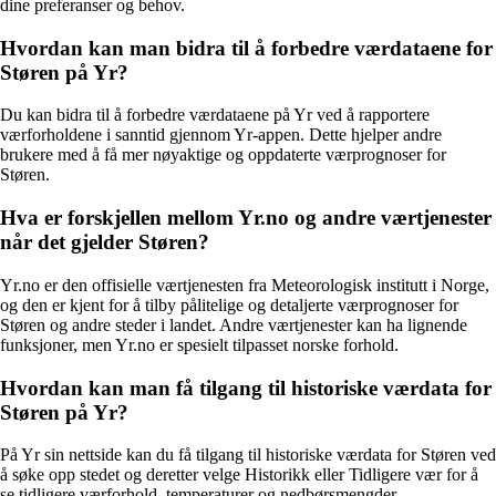
dine preferanser og behov.
Hvordan kan man bidra til å forbedre værdataene for
Støren på Yr?
Du kan bidra til å forbedre værdataene på Yr ved å rapportere
værforholdene i sanntid gjennom Yr-appen. Dette hjelper andre
brukere med å få mer nøyaktige og oppdaterte værprognoser for
Støren.
Hva er forskjellen mellom Yr.no og andre værtjenester
når det gjelder Støren?
Yr.no er den offisielle værtjenesten fra Meteorologisk institutt i Norge,
og den er kjent for å tilby pålitelige og detaljerte værprognoser for
Støren og andre steder i landet. Andre værtjenester kan ha lignende
funksjoner, men Yr.no er spesielt tilpasset norske forhold.
Hvordan kan man få tilgang til historiske værdata for
Støren på Yr?
På Yr sin nettside kan du få tilgang til historiske værdata for Støren ved
å søke opp stedet og deretter velge Historikk eller Tidligere vær for å
se tidligere værforhold, temperaturer og nedbørsmengder.