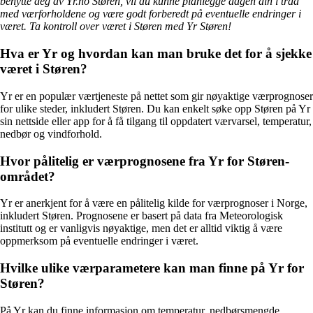
benytte deg av Yr.no Støren, vil du kunne planlegge dagen din i tråd
med værforholdene og være godt forberedt på eventuelle endringer i
været. Ta kontroll over været i Støren med Yr Støren!
Hva er Yr og hvordan kan man bruke det for å sjekke
været i Støren?
Yr er en populær værtjeneste på nettet som gir nøyaktige værprognoser
for ulike steder, inkludert Støren. Du kan enkelt søke opp Støren på Yr
sin nettside eller app for å få tilgang til oppdatert værvarsel, temperatur,
nedbør og vindforhold.
Hvor pålitelig er værprognosene fra Yr for Støren-
området?
Yr er anerkjent for å være en pålitelig kilde for værprognoser i Norge,
inkludert Støren. Prognosene er basert på data fra Meteorologisk
institutt og er vanligvis nøyaktige, men det er alltid viktig å være
oppmerksom på eventuelle endringer i været.
Hvilke ulike værparametere kan man finne på Yr for
Støren?
På Yr kan du finne informasjon om temperatur, nedbørsmengde,