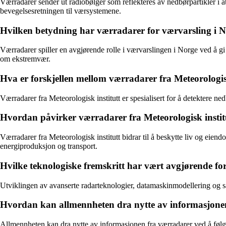
Værradarer sender ut radiobølger som reflekteres av nedbørpartikler i
bevegelsesretningen til værsystemene.
Hvilken betydning har værradarer for værvarsling i 
Værradarer spiller en avgjørende rolle i værvarslingen i Norge ved å g
om ekstremvær.
Hva er forskjellen mellom værradarer fra Meteorologis
Værradarer fra Meteorologisk institutt er spesialisert for å detektere 
Hvordan påvirker værradarer fra Meteorologisk insti
Værradarer fra Meteorologisk institutt bidrar til å beskytte liv og eie
energiproduksjon og transport.
Hvilke teknologiske fremskritt har vært avgjørende fo
Utviklingen av avanserte radarteknologier, datamaskinmodellering og sa
Hvordan kan allmennheten dra nytte av informasjone
Allmennheten kan dra nytte av informasjonen fra værradarer ved å følge