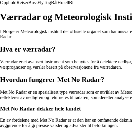
Opphold
Reiser
Buss
Fly
Tog
Båt
Hotell
Bil
Værradar og Meteorologisk Insti
I Norge er Meteorologisk institutt det offisielle organet som har ansvar
Radar.
Hva er værradar?
Værradar er et avansert instrument som benyttes for å detektere nedbør
værprognoser og varsler basert på observasjonene fra værradaren.
Hvordan fungerer Met No Radar?
Met No Radar er en spesialisert type værradar som er utviklet av Meteor
reflekteres av nedbøren og returneres til radaren, som deretter analyser
Met No Radar dekker hele landet
En av fordelene med Met No Radar er at den har en omfattende dekning
avgjørende for å gi presise varsler og advarsler til befolkningen.