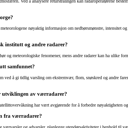
 atmosfæren. Ved å analysere returstrålingen kan radaroperatørene bes
Norge?
i meteorologene nøyaktig informasjon om nedbørsmønstre, intensitet og u
k institutt og andre radarer?
nedbør og meteorologiske fenomener, mens andre radarer kan ha ulike for
tutt samfunnet?
ndom ved å gi tidlig varsling om ekstremvær, flom, snøskred og andre far
r utviklingen av værradarer?
tellittovervåkning har vært avgjørende for å forbedre nøyaktigheten og 
n fra værradarer?
 værvarsler og advarsler, planlegge utendørsaktiviteter i henhold til v