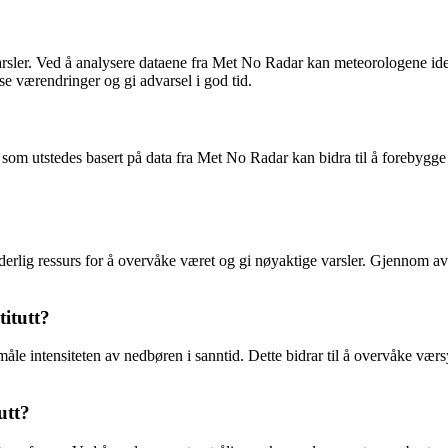
arsler. Ved å analysere dataene fra Met No Radar kan meteorologene iden
tse værendringer og gi advarsel i god tid.
r som utstedes basert på data fra Met No Radar kan bidra til å forebygge
derlig ressurs for å overvåke været og gi nøyaktige varsler. Gjennom av
itutt?
måle intensiteten av nedbøren i sanntid. Dette bidrar til å overvåke vær
utt?