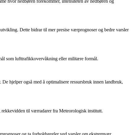
temme hvor nedbøren forekommer, intensiteten av nedbøren og
tvikling. Dette bidrar til mer presise værprognoser og bedre varsler
mål som lufttrafikkovervåkning eller militære formål.
er. De hjelper også med å optimalisere ressursbruk innen landbruk,
rekkevidden til værradarer fra Meteorologisk institutt.
ærprognoser og ta forholdsregler ved varsler om ekstremvær.