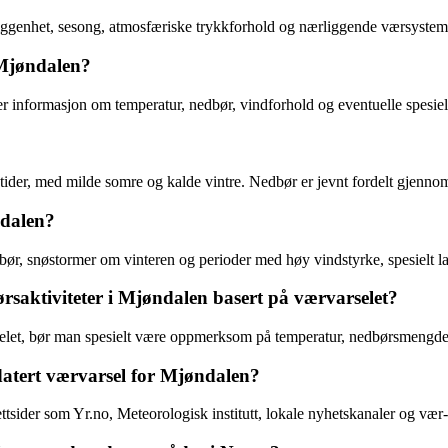
eliggenhet, sesong, atmosfæriske trykkforhold og nærliggende værsystem
 Mjøndalen?
er informasjon om temperatur, nedbør, vindforhold og eventuelle spesi
tider, med milde somre og kalde vintre. Nedbør er jevnt fordelt gjennom
ndalen?
ør, snøstormer om vinteren og perioder med høy vindstyrke, spesielt
rsaktiviteter i Mjøndalen basert på værvarselet?
selet, bør man spesielt være oppmerksom på temperatur, nedbørsmengde
datert værvarsel for Mjøndalen?
tsider som Yr.no, Meteorologisk institutt, lokale nyhetskanaler og vær-