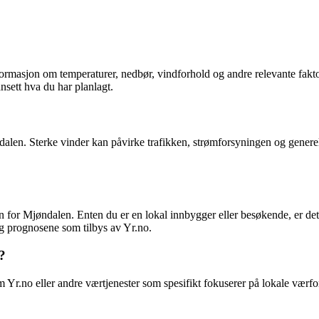
rmasjon om temperaturer, nedbør, vindforhold og andre relevante faktore
nsett hva du har planlagt.
alen. Sterke vinder kan påvirke trafikken, strømforsyningen og generell
jon for Mjøndalen. Enten du er en lokal innbygger eller besøkende, er d
og prognosene som tilbys av Yr.no.
?
 Yr.no eller andre værtjenester som spesifikt fokuserer på lokale værfo