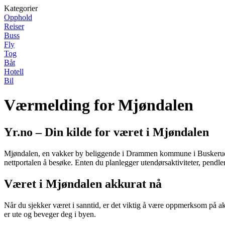
Kategorier
Opphold
Reiser
Buss
Fly
Tog
Båt
Hotell
Bil
Værmelding for Mjøndalen
Yr.no – Din kilde for været i Mjøndalen
Mjøndalen, en vakker by beliggende i Drammen kommune i Buskerud fylk
nettportalen å besøke. Enten du planlegger utendørsaktiviteter, pendler 
Været i Mjøndalen akkurat nå
Når du sjekker været i sanntid, er det viktig å være oppmerksom på akt
er ute og beveger deg i byen.