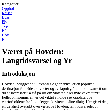
Kategorier
Opphold
Reiser
Buss
Fly
Tog
Båt
Hotell
Bil
Været på Hovden:
Langtidsvarsel og Yr
Introduksjon
Hovden, beliggende i Setesdal i Agder fylke, er en populær
destinasjon for både aktiviteter og avslapning året rundt. Uansett om
du er interessert i å stå på ski om vinteren eller nyte vakre turer i
fjellet om sommeren, er det viktig å holde seg oppdatert på
værforholdene for å planlegge aktivitetene dine riktig. Her gir vi deg
en detaljert oversikt over været på Hovden, langtidsvarselet og