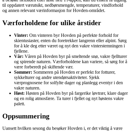
til oppdatert værutsikt, nedbørsmengde, temperaturer, vindforhold
og annen relevant værinformasjon for Hovden-området.
Værforholdene for ulike årstider
Vinter:
Om vinteren byr Hovden på perfekte forhold for
skientusiaster, enten du foretrekker langrenn eller alpint. Sørg
for å kle deg etter været og nyt den vakre vinterstemningen i
fjellene.
Vår:
Våren på Hovden byr på smeltende snø, vakre fjellturer
og spirende naturen. Værforholdene kan variere, så sørg for å
være forberedt på skiftende vær.
Sommer:
Sommeren på Hovden er perfekt for fotturer,
sykkelturer og andre utendørsaktiviteter. Sjekk
værprognosene for solfylte dager og planlegg eventyr i den
vakre naturen.
Høst:
Høsten på Hovden byr på fargerike løvtrær, klare dager
og en rolig atmosfære. Ta turer i fjellet og nyt høstens vakre
palett.
Oppsummering
Uansett hvilken sesong du besøker Hovden i, er det viktig å være