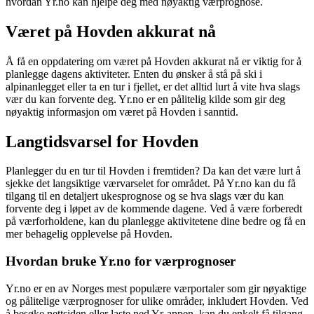
hvordan Yr.no kan hjelpe deg med nøyaktig værprognose.
Været på Hovden akkurat nå
Å få en oppdatering om været på Hovden akkurat nå er viktig for å
planlegge dagens aktiviteter. Enten du ønsker å stå på ski i
alpinanlegget eller ta en tur i fjellet, er det alltid lurt å vite hva slags
vær du kan forvente deg. Yr.no er en pålitelig kilde som gir deg
nøyaktig informasjon om været på Hovden i sanntid.
Langtidsvarsel for Hovden
Planlegger du en tur til Hovden i fremtiden? Da kan det være lurt å
sjekke det langsiktige værvarselet for området. På Yr.no kan du få
tilgang til en detaljert ukesprognose og se hva slags vær du kan
forvente deg i løpet av de kommende dagene. Ved å være forberedt
på værforholdene, kan du planlegge aktivitetene dine bedre og få en
mer behagelig opplevelse på Hovden.
Hvordan bruke Yr.no for værprognoser
Yr.no er en av Norges mest populære værportaler som gir nøyaktige
og pålitelige værprognoser for ulike områder, inkludert Hovden. Ved
å besøke nettsiden eller laste ned Yr-appen, kan du enkelt få tilgang