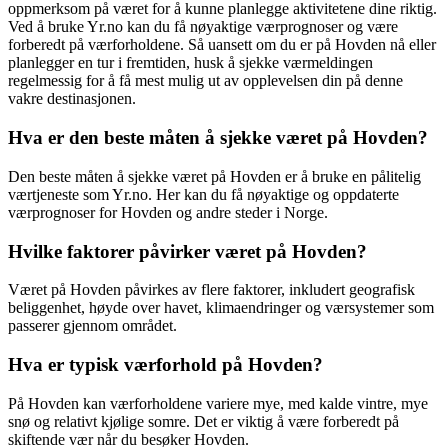
oppmerksom på været for å kunne planlegge aktivitetene dine riktig.
Ved å bruke Yr.no kan du få nøyaktige værprognoser og være
forberedt på værforholdene. Så uansett om du er på Hovden nå eller
planlegger en tur i fremtiden, husk å sjekke værmeldingen
regelmessig for å få mest mulig ut av opplevelsen din på denne
vakre destinasjonen.
Hva er den beste måten å sjekke været på Hovden?
Den beste måten å sjekke været på Hovden er å bruke en pålitelig
værtjeneste som Yr.no. Her kan du få nøyaktige og oppdaterte
værprognoser for Hovden og andre steder i Norge.
Hvilke faktorer påvirker været på Hovden?
Været på Hovden påvirkes av flere faktorer, inkludert geografisk
beliggenhet, høyde over havet, klimaendringer og værsystemer som
passerer gjennom området.
Hva er typisk værforhold på Hovden?
På Hovden kan værforholdene variere mye, med kalde vintre, mye
snø og relativt kjølige somre. Det er viktig å være forberedt på
skiftende vær når du besøker Hovden.