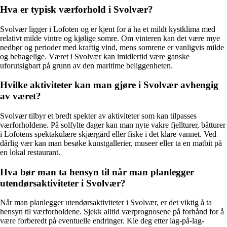
Hva er typisk værforhold i Svolvær?
Svolvær ligger i Lofoten og er kjent for å ha et mildt kystklima med
relativt milde vintre og kjølige somre. Om vinteren kan det være mye
nedbør og perioder med kraftig vind, mens somrene er vanligvis milde
og behagelige. Været i Svolvær kan imidlertid være ganske
uforutsigbart på grunn av den maritime beliggenheten.
Hvilke aktiviteter kan man gjøre i Svolvær avhengig
av været?
Svolvær tilbyr et bredt spekter av aktiviteter som kan tilpasses
værforholdene. På solfylte dager kan man nyte vakre fjellturer, båtturer
i Lofotens spektakulære skjærgård eller fiske i det klare vannet. Ved
dårlig vær kan man besøke kunstgallerier, museer eller ta en matbit på
en lokal restaurant.
Hva bør man ta hensyn til når man planlegger
utendørsaktiviteter i Svolvær?
Når man planlegger utendørsaktiviteter i Svolvær, er det viktig å ta
hensyn til værforholdene. Sjekk alltid værprognosene på forhånd for å
være forberedt på eventuelle endringer. Kle deg etter lag-på-lag-