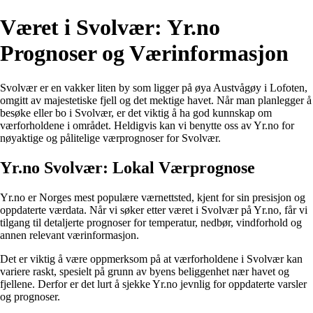
Været i Svolvær: Yr.no
Prognoser og Værinformasjon
Svolvær er en vakker liten by som ligger på øya Austvågøy i Lofoten,
omgitt av majestetiske fjell og det mektige havet. Når man planlegger å
besøke eller bo i Svolvær, er det viktig å ha god kunnskap om
værforholdene i området. Heldigvis kan vi benytte oss av Yr.no for
nøyaktige og pålitelige værprognoser for Svolvær.
Yr.no Svolvær: Lokal Værprognose
Yr.no er Norges mest populære værnettsted, kjent for sin presisjon og
oppdaterte værdata. Når vi søker etter været i Svolvær på Yr.no, får vi
tilgang til detaljerte prognoser for temperatur, nedbør, vindforhold og
annen relevant værinformasjon.
Det er viktig å være oppmerksom på at værforholdene i Svolvær kan
variere raskt, spesielt på grunn av byens beliggenhet nær havet og
fjellene. Derfor er det lurt å sjekke Yr.no jevnlig for oppdaterte varsler
og prognoser.