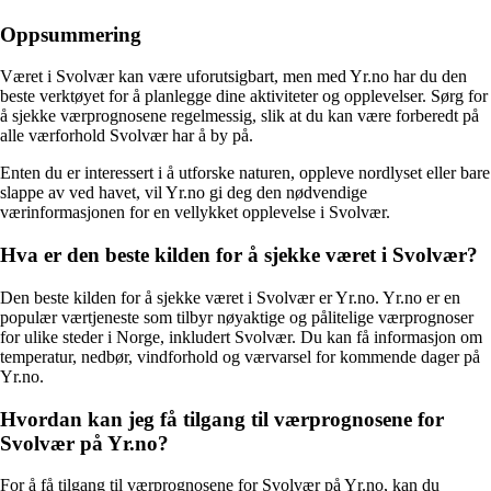
Oppsummering
Været i Svolvær kan være uforutsigbart, men med Yr.no har du den
beste verktøyet for å planlegge dine aktiviteter og opplevelser. Sørg for
å sjekke værprognosene regelmessig, slik at du kan være forberedt på
alle værforhold Svolvær har å by på.
Enten du er interessert i å utforske naturen, oppleve nordlyset eller bare
slappe av ved havet, vil Yr.no gi deg den nødvendige
værinformasjonen for en vellykket opplevelse i Svolvær.
Hva er den beste kilden for å sjekke været i Svolvær?
Den beste kilden for å sjekke været i Svolvær er Yr.no. Yr.no er en
populær værtjeneste som tilbyr nøyaktige og pålitelige værprognoser
for ulike steder i Norge, inkludert Svolvær. Du kan få informasjon om
temperatur, nedbør, vindforhold og værvarsel for kommende dager på
Yr.no.
Hvordan kan jeg få tilgang til værprognosene for
Svolvær på Yr.no?
For å få tilgang til værprognosene for Svolvær på Yr.no, kan du