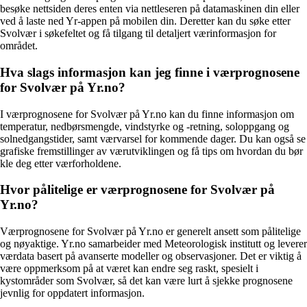
besøke nettsiden deres enten via nettleseren på datamaskinen din eller
ved å laste ned Yr-appen på mobilen din. Deretter kan du søke etter
Svolvær i søkefeltet og få tilgang til detaljert værinformasjon for
området.
Hva slags informasjon kan jeg finne i værprognosene
for Svolvær på Yr.no?
I værprognosene for Svolvær på Yr.no kan du finne informasjon om
temperatur, nedbørsmengde, vindstyrke og -retning, soloppgang og
solnedgangstider, samt værvarsel for kommende dager. Du kan også se
grafiske fremstillinger av værutviklingen og få tips om hvordan du bør
kle deg etter værforholdene.
Hvor pålitelige er værprognosene for Svolvær på
Yr.no?
Værprognosene for Svolvær på Yr.no er generelt ansett som pålitelige
og nøyaktige. Yr.no samarbeider med Meteorologisk institutt og leverer
værdata basert på avanserte modeller og observasjoner. Det er viktig å
være oppmerksom på at været kan endre seg raskt, spesielt i
kystområder som Svolvær, så det kan være lurt å sjekke prognosene
jevnlig for oppdatert informasjon.