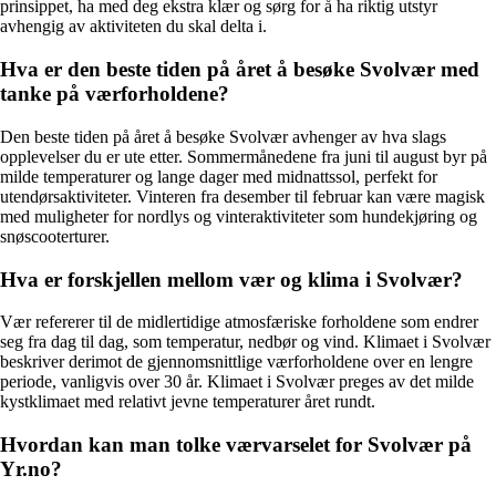
prinsippet, ha med deg ekstra klær og sørg for å ha riktig utstyr
avhengig av aktiviteten du skal delta i.
Hva er den beste tiden på året å besøke Svolvær med
tanke på værforholdene?
Den beste tiden på året å besøke Svolvær avhenger av hva slags
opplevelser du er ute etter. Sommermånedene fra juni til august byr på
milde temperaturer og lange dager med midnattssol, perfekt for
utendørsaktiviteter. Vinteren fra desember til februar kan være magisk
med muligheter for nordlys og vinteraktiviteter som hundekjøring og
snøscooterturer.
Hva er forskjellen mellom vær og klima i Svolvær?
Vær refererer til de midlertidige atmosfæriske forholdene som endrer
seg fra dag til dag, som temperatur, nedbør og vind. Klimaet i Svolvær
beskriver derimot de gjennomsnittlige værforholdene over en lengre
periode, vanligvis over 30 år. Klimaet i Svolvær preges av det milde
kystklimaet med relativt jevne temperaturer året rundt.
Hvordan kan man tolke værvarselet for Svolvær på
Yr.no?