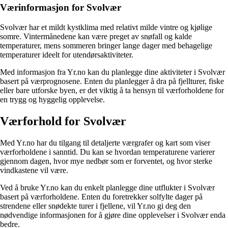
Værinformasjon for Svolvær
Svolvær har et mildt kystklima med relativt milde vintre og kjølige
somre. Vintermånedene kan være preget av snøfall og kalde
temperaturer, mens sommeren bringer lange dager med behagelige
temperaturer ideelt for utendørsaktiviteter.
Med informasjon fra Yr.no kan du planlegge dine aktiviteter i Svolvær
basert på værprognosene. Enten du planlegger å dra på fjellturer, fiske
eller bare utforske byen, er det viktig å ta hensyn til værforholdene for
en trygg og hyggelig opplevelse.
Værforhold for Svolvær
Med Yr.no har du tilgang til detaljerte værgrafer og kart som viser
værforholdene i sanntid. Du kan se hvordan temperaturene varierer
gjennom dagen, hvor mye nedbør som er forventet, og hvor sterke
vindkastene vil være.
Ved å bruke Yr.no kan du enkelt planlegge dine utflukter i Svolvær
basert på værforholdene. Enten du foretrekker solfylte dager på
strendene eller snødekte turer i fjellene, vil Yr.no gi deg den
nødvendige informasjonen for å gjøre dine opplevelser i Svolvær enda
bedre.