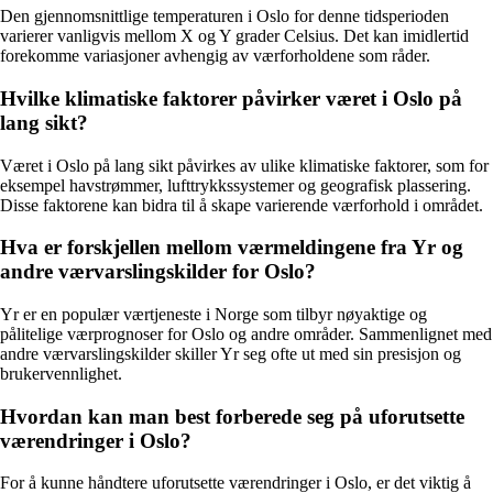
Den gjennomsnittlige temperaturen i Oslo for denne tidsperioden
varierer vanligvis mellom X og Y grader Celsius. Det kan imidlertid
forekomme variasjoner avhengig av værforholdene som råder.
Hvilke klimatiske faktorer påvirker været i Oslo på
lang sikt?
Været i Oslo på lang sikt påvirkes av ulike klimatiske faktorer, som for
eksempel havstrømmer, lufttrykkssystemer og geografisk plassering.
Disse faktorene kan bidra til å skape varierende værforhold i området.
Hva er forskjellen mellom værmeldingene fra Yr og
andre værvarslingskilder for Oslo?
Yr er en populær værtjeneste i Norge som tilbyr nøyaktige og
pålitelige værprognoser for Oslo og andre områder. Sammenlignet med
andre værvarslingskilder skiller Yr seg ofte ut med sin presisjon og
brukervennlighet.
Hvordan kan man best forberede seg på uforutsette
værendringer i Oslo?
For å kunne håndtere uforutsette værendringer i Oslo, er det viktig å