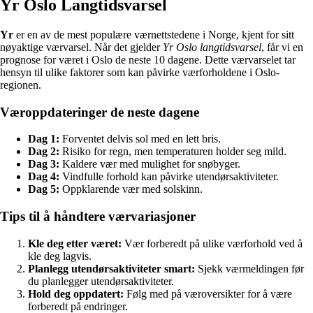
Yr Oslo Langtidsvarsel
Yr
er en av de mest populære værnettstedene i Norge, kjent for sitt
nøyaktige værvarsel. Når det gjelder
Yr Oslo langtidsvarsel
, får vi en
prognose for været i Oslo de neste 10 dagene. Dette værvarselet tar
hensyn til ulike faktorer som kan påvirke værforholdene i Oslo-
regionen.
Væroppdateringer de neste dagene
Dag 1:
Forventet delvis sol med en lett bris.
Dag 2:
Risiko for regn, men temperaturen holder seg mild.
Dag 3:
Kaldere vær med mulighet for snøbyger.
Dag 4:
Vindfulle forhold kan påvirke utendørsaktiviteter.
Dag 5:
Oppklarende vær med solskinn.
Tips til å håndtere værvariasjoner
Kle deg etter været:
Vær forberedt på ulike værforhold ved å
kle deg lagvis.
Planlegg utendørsaktiviteter smart:
Sjekk værmeldingen før
du planlegger utendørsaktiviteter.
Hold deg oppdatert:
Følg med på væroversikter for å være
forberedt på endringer.