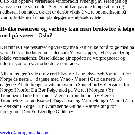
Oslo kan oppleve varierende vindforhold avhengig av sesongen og
værsystemene som råder. Sterk vind kan påvirke temperaturen og
nedbøren i området, og det er derfor viktig å være oppmerksom på
vindforholdene når man planlegger utendørsaktiviteter.
Hvilke ressurser og verktøy kan man bruke for å følge
med på været i Oslo?
Det finnes flere ressurser og verktøy man kan bruke for å følge med på
været i Oslo, inkludert nettsider som Yr, vær-apper, nyhetskanaler og
lokale værstasjoner. Disse kildene gir oppdaterte værprognoser og
informasjon om værforholdene i området.
Alt du trenger å vite om været i Bodø
•
Langtidsvarsel: Værutsikt for
Norge de neste 14 dagene med Yr.no
•
Været i Oslo de neste 10
dagene
•
Alt du trenger å vite om været i Sandefjord
•
Værvarsel for
Norge: Hvorfor Du Bør Følge med på Været i Morgen
•
Yr
Trondheim Time for Time – Været i Trondheim nå
•
Været i
Trondheim: Langtidsvarsel, Dagsvarsel og Værmelding
•
Været i Alta
•
Værkart i Norge – En Omfattende Guide
•
Værmelding for
Porsgrunn: Den Fullstendige Guiden
•
service@norgemedia.com