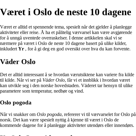
Været i Oslo de neste 10 dagene
Været er alltid et spennende tema, spesielt når det gjelder å planlegge
aktiviteter eller reise. Å ha et pålitelig værvarsel kan være avgjørende
for å unngå uventede overraskelser. I denne artikkelen skal vi se
nærmere på været i Oslo de neste 10 dagene basert på ulike kilder,
inkludert
Yr
, for å gi deg en god oversikt over hva du kan forvente.
Väder Oslo
Det er alltid interessant å se hvordan værutsiktene kan variere fra kilde
til kilde. Når vi ser på
Väder Oslo
, får vi et innblikk i hvordan været
kan utvikle seg i den norske hovedstaden. Väderet tar hensyn til ulike
parametere som temperatur, nedbør og vind.
Oslo pogoda
Når vi snakker om
Oslo pogoda
, refererer vi til værvarselet for Oslo på
norsk. Det kan være spesielt nyttig å kjenne til været i Oslo de
kommende dagene for å planlegge aktiviteter utendørs eller innendørs.