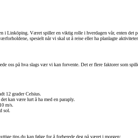
Linköping. Været spiller en viktig rolle i hverdagen vår, enten det påvi
rforholdene, spesielt når vi skal ut å reise eller ha planlagte aktiviteter
 oss på hva slags vær vi kan forvente. Det er flere faktorer som spille
dt 12 grader Celsius.
å det kan være lurt å ha med en paraply.
10 m/s.
d sol.
yttige tips du kan følge for å forberede deg på været i morgen: