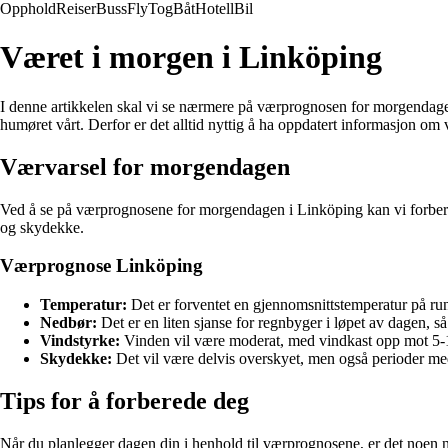
Opphold
Reiser
Buss
Fly
Tog
Båt
Hotell
Bil
Været i morgen i Linköping
I denne artikkelen skal vi se nærmere på værprognosen for morgendagen i 
humøret vårt. Derfor er det alltid nyttig å ha oppdatert informasjon om væ
Værvarsel for morgendagen
Ved å se på værprognosene for morgendagen i Linköping kan vi forberede
og skydekke.
Værprognose Linköping
Temperatur:
Det er forventet en gjennomsnittstemperatur på run
Nedbør:
Det er en liten sjanse for regnbyger i løpet av dagen, s
Vindstyrke:
Vinden vil være moderat, med vindkast opp mot 5-
Skydekke:
Det vil være delvis overskyet, men også perioder me
Tips for å forberede deg
Når du planlegger dagen din i henhold til værprognosene, er det noen n