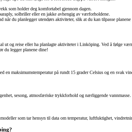
ntrekk som holder deg komfortabel gjennom dagen.
araply, solbriller eller en jakke avhengig av værforholdene.
år du planlegger utendørs aktiviteter, slik at du kan tilpasse planene 
al ut og reise eller ha planlagte aktiviteter i Linköping. Ved å følge v
ør du legger planene dine!
med en maksimumstemperatur på rundt 15 grader Celsius og en svak vind
liggenhet, sesong, atmosfæriske trykkforhold og nærliggende vannmasse.
modeller som tar hensyn til data om temperatur, luftfuktighet, vindretn
ping?