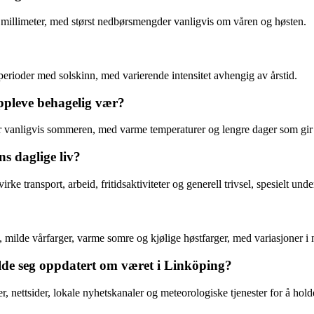
millimeter, med størst nedbørsmengder vanligvis om våren og høsten.
erioder med solskinn, med varierende intensitet avhengig av årstid.
oppleve behagelig vær?
r vanligvis sommeren, med varme temperaturer og lengre dager som gir m
s daglige liv?
ke transport, arbeid, fritidsaktiviteter og generell trivsel, spesielt un
e, milde vårfarger, varme somre og kjølige høstfarger, med variasjoner i
olde seg oppdatert om været i Linköping?
 nettsider, lokale nyhetskanaler og meteorologiske tjenester for å hol