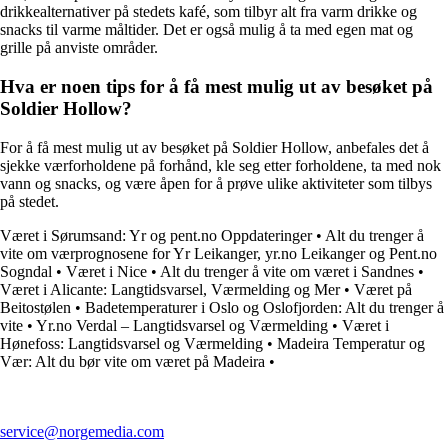
drikkealternativer på stedets kafé, som tilbyr alt fra varm drikke og
snacks til varme måltider. Det er også mulig å ta med egen mat og
grille på anviste områder.
Hva er noen tips for å få mest mulig ut av besøket på
Soldier Hollow?
For å få mest mulig ut av besøket på Soldier Hollow, anbefales det å
sjekke værforholdene på forhånd, kle seg etter forholdene, ta med nok
vann og snacks, og være åpen for å prøve ulike aktiviteter som tilbys
på stedet.
Været i Sørumsand: Yr og pent.no Oppdateringer
•
Alt du trenger å
vite om værprognosene for Yr Leikanger, yr.no Leikanger og Pent.no
Sogndal
•
Været i Nice
•
Alt du trenger å vite om været i Sandnes
•
Været i Alicante: Langtidsvarsel, Værmelding og Mer
•
Været på
Beitostølen
•
Badetemperaturer i Oslo og Oslofjorden: Alt du trenger å
vite
•
Yr.no Verdal – Langtidsvarsel og Værmelding
•
Været i
Hønefoss: Langtidsvarsel og Værmelding
•
Madeira Temperatur og
Vær: Alt du bør vite om været på Madeira
•
service@norgemedia.com