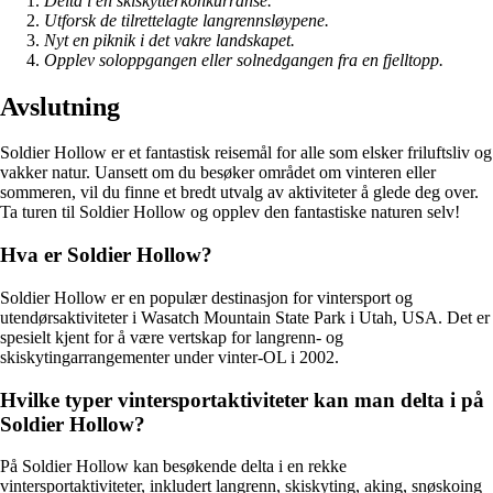
Delta i en skiskytterkonkurranse.
Utforsk de tilrettelagte langrennsløypene.
Nyt en piknik i det vakre landskapet.
Opplev soloppgangen eller solnedgangen fra en fjelltopp.
Avslutning
Soldier Hollow er et fantastisk reisemål for alle som elsker friluftsliv og
vakker natur. Uansett om du besøker området om vinteren eller
sommeren, vil du finne et bredt utvalg av aktiviteter å glede deg over.
Ta turen til Soldier Hollow og opplev den fantastiske naturen selv!
Hva er Soldier Hollow?
Soldier Hollow er en populær destinasjon for vintersport og
utendørsaktiviteter i Wasatch Mountain State Park i Utah, USA. Det er
spesielt kjent for å være vertskap for langrenn- og
skiskytingarrangementer under vinter-OL i 2002.
Hvilke typer vintersportaktiviteter kan man delta i på
Soldier Hollow?
På Soldier Hollow kan besøkende delta i en rekke
vintersportaktiviteter, inkludert langrenn, skiskyting, aking, snøskoing