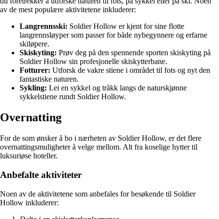
du foretrekker å utforske naturen til fots, på sykkel eller på ski. Noen
av de mest populære aktivitetene inkluderer:
Langrennsski:
Soldier Hollow er kjent for sine flotte
langrennsløyper som passer for både nybegynnere og erfarne
skiløpere.
Skiskyting:
Prøv deg på den spennende sporten skiskyting på
Soldier Hollow sin profesjonelle skiskytterbane.
Fotturer:
Utforsk de vakre stiene i området til fots og nyt den
fantastiske naturen.
Sykling:
Lei en sykkel og tråkk langs de naturskjønne
sykkelstiene rundt Soldier Hollow.
Overnatting
For de som ønsker å bo i nærheten av Soldier Hollow, er det flere
overnattingsmuligheter å velge mellom. Alt fra koselige hytter til
luksuriøse hoteller.
Anbefalte aktiviteter
Noen av de aktivitetene som anbefales for besøkende til Soldier
Hollow inkluderer: