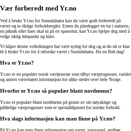
Vær forberedt med Yr.no
Ved å bruke Yr.no for Sunndalsøra kan du være godt forberedt på
været og ta riktige forholdsregler. Enten du planlegger en tur i naturen,
en piknik eller bare skal ut på en spasertur, kan Yr.no hjelpe deg med å
velge riktig tidspunkt og klær.
Vi håper denne veiledningen har vært nyttig for deg og at du nå er klar
til å bruke Yr.no for å utforske været i Sunndalsøra. Ha en flott dag!
Hva er Yr.no?
Yr.no er en populær norsk værtjeneste som tilbyr værprognoser, varsler
og annen værrelatert informasjon for ulike steder over hele Norge.
Hvorfor er Yr.no så populær blant nordmenn?
Yr.no er populær blant nordmenn på grunn av sin nøyaktige og
pålitelige værprognoser som er spesialtilpasset for norske forhold.
Hva slags informasjon kan man finne på Yr.no?
På Yr.no kan man finne informasjon om været, værvarsel, nedbør,