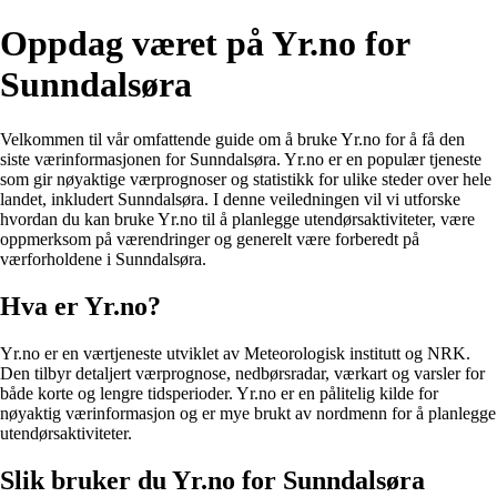
Oppdag været på Yr.no for
Sunndalsøra
Velkommen til vår omfattende guide om å bruke Yr.no for å få den
siste værinformasjonen for Sunndalsøra. Yr.no er en populær tjeneste
som gir nøyaktige værprognoser og statistikk for ulike steder over hele
landet, inkludert Sunndalsøra. I denne veiledningen vil vi utforske
hvordan du kan bruke Yr.no til å planlegge utendørsaktiviteter, være
oppmerksom på værendringer og generelt være forberedt på
værforholdene i Sunndalsøra.
Hva er Yr.no?
Yr.no er en værtjeneste utviklet av Meteorologisk institutt og NRK.
Den tilbyr detaljert værprognose, nedbørsradar, værkart og varsler for
både korte og lengre tidsperioder. Yr.no er en pålitelig kilde for
nøyaktig værinformasjon og er mye brukt av nordmenn for å planlegge
utendørsaktiviteter.
Slik bruker du Yr.no for Sunndalsøra