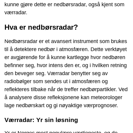
kunne gjøre dette er nedbørsradar, også kjent som
værradar.
Hva er nedbørsradar?
Nedbørsradar er et avansert instrument som brukes
til å detektere nedbør i atmosfæren. Dette verktøyet
er avgjørende for å kunne kartlegge hvor nedbøren
befinner seg, hvor intens den er, og i hvilken retning
den beveger seg. Værradar benytter seg av
radiobølger som sendes ut i atmosfæren og
reflekteres tilbake når de treffer nedbørpartikler. Ved
å analysere disse refleksjonene kan meteorologer
lage nedbørskart og gi nøyaktige værprognoser.
Værradar: Yr sin løsning
Yr er Norges mest populære værtjeneste, og de