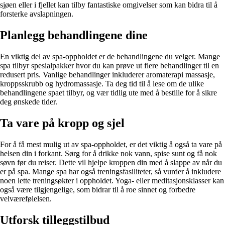
sjøen eller i fjellet kan tilby fantastiske omgivelser som kan bidra til å
forsterke avslapningen.
Planlegg behandlingene dine
En viktig del av spa-oppholdet er de behandlingene du velger. Mange
spa tilbyr spesialpakker hvor du kan prøve ut flere behandlinger til en
redusert pris. Vanlige behandlinger inkluderer aromaterapi massasje,
kroppsskrubb og hydromassasje. Ta deg tid til å lese om de ulike
behandlingene spaet tilbyr, og vær tidlig ute med å bestille for å sikre
deg ønskede tider.
Ta vare på kropp og sjel
For å få mest mulig ut av spa-oppholdet, er det viktig å også ta vare på
helsen din i forkant. Sørg for å drikke nok vann, spise sunt og få nok
søvn før du reiser. Dette vil hjelpe kroppen din med å slappe av når du
er på spa. Mange spa har også treningsfasiliteter, så vurder å inkludere
noen lette treningsøkter i oppholdet. Yoga- eller meditasjonsklasser kan
også være tilgjengelige, som bidrar til å roe sinnet og forbedre
velværefølelsen.
Utforsk tilleggstilbud