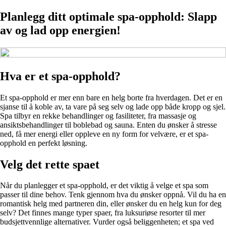
Planlegg ditt optimale spa-opphold: Slapp
av og lad opp energien!
Hva er et spa-opphold?
Et spa-opphold er mer enn bare en helg borte fra hverdagen. Det er en
sjanse til å koble av, ta vare på seg selv og lade opp både kropp og sjel.
Spa tilbyr en rekke behandlinger og fasiliteter, fra massasje og
ansiktsbehandlinger til boblebad og sauna. Enten du ønsker å stresse
ned, få mer energi eller oppleve en ny form for velvære, er et spa-
opphold en perfekt løsning.
Velg det rette spaet
Når du planlegger et spa-opphold, er det viktig å velge et spa som
passer til dine behov. Tenk gjennom hva du ønsker oppnå. Vil du ha en
romantisk helg med partneren din, eller ønsker du en helg kun for deg
selv? Det finnes mange typer spaer, fra luksuriøse resorter til mer
budsjettvennlige alternativer. Vurder også beliggenheten; et spa ved