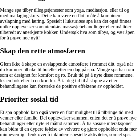
Mange spa tilbyr tilleggstjenester som yoga, meditasjon, eller til og
med matlagingskurs. Dette kan være en flott måte å kombinere
avslapning med læring. Spesielt i luksuriøse spa kan det også finnes
unike opplevelser som utendørs massasjebehandlinger eller måltider
tilberedt av anerkjente kokker. Undersøk hva som tilbys, og vær åpen
for å prøve noe nytt!
Skap den rette atmosfæren
Glem ikke å skape en avslappende atmosfære i rommet ditt, også når
du kommer tilbake til hotellet etter en dag på spa. Mange spa har rom
som er designet for komfort og ro. Bruk tid på å nyte disse rommene,
les en bok eller ta en kort lur. Å ta deg tid til å slappe av etter
behandlingene kan forsterke de positive effektene av oppholdet.
Prioriter sosial tid
Et spa-opphold kan også være en flott mulighet til å tilbringe tid med
venner eller familie. Del opplevelser sammen, enten det er å prøve nye
behandlinger eller nyte et måltid sammen. Å ha sosiale interaksjoner
kan bidra til en dypere følelse av velvære og gjøre oppholdet enda mer
minneverdig. Tenk over å inkludere spesielle aktiviteter, som et spa-