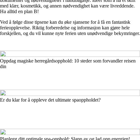
dokumenter og nødvendigheter i håndbagasje. Idéer som å ha et skift
med klær, kosmetikk, og annen nødvendighet kan være livreddende.
Ha alltid en plan B!
Ved å følge disse tipsene kan du øke sjansene for å få en fantastisk
ferieopplevelse. Riktig forberedelse og informasjon kan gjøre hele
forskjellen, og du vil kunne nyte ferien uten unødvendige bekymringer.
Oppdag magiske herregårdsopphold: 10 steder som forvandler reisen
din
Er du klar for å oppleve det ultimate spaoppholdet?
Planlegg ditt optimale spa-opphold: Slapp av og lad opp energien!