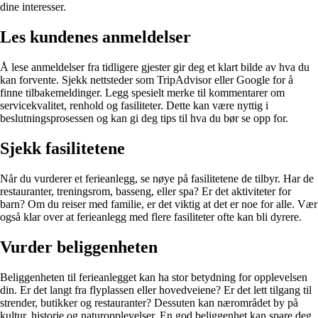
dine interesser.
Les kundenes anmeldelser
Å lese anmeldelser fra tidligere gjester gir deg et klart bilde av hva du
kan forvente. Sjekk nettsteder som TripAdvisor eller Google for å
finne tilbakemeldinger. Legg spesielt merke til kommentarer om
servicekvalitet, renhold og fasiliteter. Dette kan være nyttig i
beslutningsprosessen og kan gi deg tips til hva du bør se opp for.
Sjekk fasilitetene
Når du vurderer et ferieanlegg, se nøye på fasilitetene de tilbyr. Har de
restauranter, treningsrom, basseng, eller spa? Er det aktiviteter for
barn? Om du reiser med familie, er det viktig at det er noe for alle. Vær
også klar over at ferieanlegg med flere fasiliteter ofte kan bli dyrere.
Vurder beliggenheten
Beliggenheten til ferieanlegget kan ha stor betydning for opplevelsen
din. Er det langt fra flyplassen eller hovedveiene? Er det lett tilgang til
strender, butikker og restauranter? Dessuten kan nærområdet by på
kultur, historie og naturopplevelser. En god beliggenhet kan spare deg