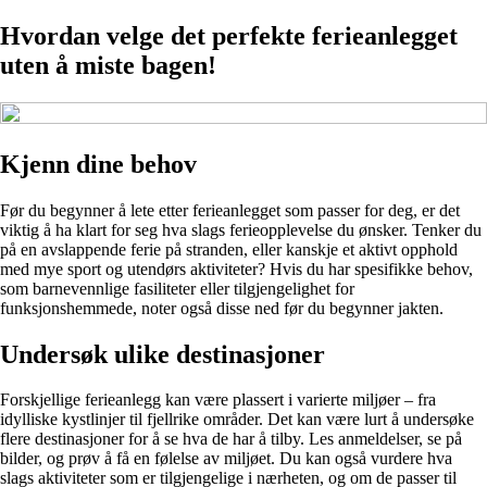
Hvordan velge det perfekte ferieanlegget
uten å miste bagen!
Kjenn dine behov
Før du begynner å lete etter ferieanlegget som passer for deg, er det
viktig å ha klart for seg hva slags ferieopplevelse du ønsker. Tenker du
på en avslappende ferie på stranden, eller kanskje et aktivt opphold
med mye sport og utendørs aktiviteter? Hvis du har spesifikke behov,
som barnevennlige fasiliteter eller tilgjengelighet for
funksjonshemmede, noter også disse ned før du begynner jakten.
Undersøk ulike destinasjoner
Forskjellige ferieanlegg kan være plassert i varierte miljøer – fra
idylliske kystlinjer til fjellrike områder. Det kan være lurt å undersøke
flere destinasjoner for å se hva de har å tilby. Les anmeldelser, se på
bilder, og prøv å få en følelse av miljøet. Du kan også vurdere hva
slags aktiviteter som er tilgjengelige i nærheten, og om de passer til